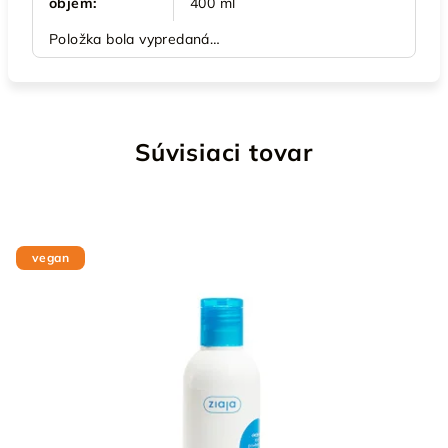
objem
:
400 ml
Položka bola vypredaná…
Súvisiaci tovar
vegan