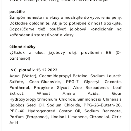
použitie
Šampón naneste na vlasy a masírujte do vytvorenia peny.
Dôkladne opláchnite. Ak je to potrebné činnosť opakujte.
Odporúčame tiež používať jojobový kondicionér na
každodennú starostlivosť o vlasy.
účinné zložky
výťažok z aloe, jojobový olej, provitamín B5 (D-
panthenol)
INCI platné k 15.12.2022
Aqua (Water), Cocamidopropyl Betaine, Sodium Laureth
Sulfate, Coco-Glucoside, PEG-7 Glyceryl Cocoate,
Panthenol, Propylene Glycol, Aloe Barbadensis Leaf
Extract, Wheat Amino Acids, Guar
Hydroxypropyltrimonium Chloride, Simmondsia Chinensis
(Jojoba) Seed Oil, Sodium Chloride, PPG-26-Buteth-26,
PEG-40 Hydrogenated Castor Oil, Sodium Benzoate,
Parfum (Fragrance), Linalool, Limonene, Citronellol, Citric
Acid