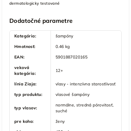
dermatologicky testované
Dodatočné parametre
Kategória
:
šampóny
Hmotnosť
:
0.46 kg
EAN
:
5901887020165
veková
12+
kategória
:
línia Ziaja
:
vlasy - intenzívna starostlivosť
typ produktu
:
vlasové šampóny
normálne, stredná pórovitosť,
typ vlasov
:
suché
pre koho
:
ženy