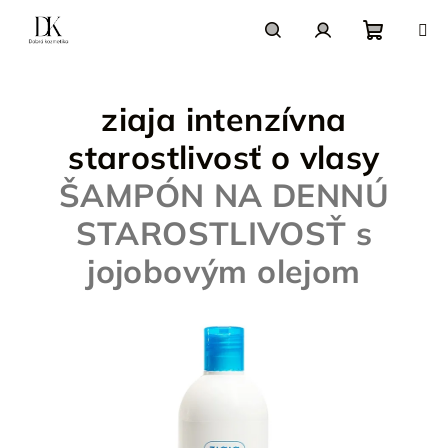
Prejsť
na
obsah
Nákupn
Hľadať
Prihlásenie
ziaja intenzívna
košík
starostlivosť o vlasy
ŠAMPÓN NA DENNÚ
STAROSTLIVOSŤ s
jojobovým olejom