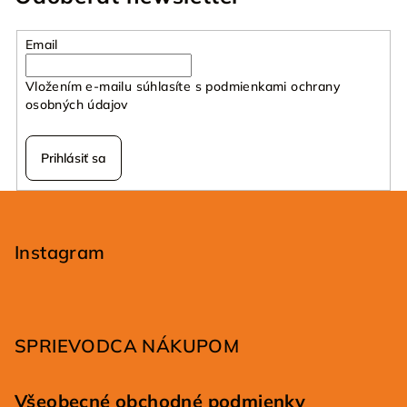
Email
Vložením e-mailu súhlasíte s
podmienkami ochrany
osobných údajov
Prihlásiť sa
Z
á
p
Instagram
ä
t
i
SPRIEVODCA NÁKUPOM
e
Všeobecné obchodné podmienky