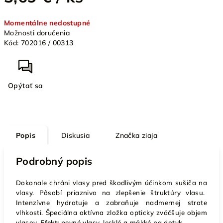
Jednotková
Momentálne nedostupné
cena:
Možnosti doručenia
Kód:
702016 / 00313
Opýtať sa
Popis
Diskusia
Značka
ziaja
Podrobný popis
Dokonale chráni vlasy pred škodlivým účinkom sušiča na
vlasy. Pôsobí priaznivo na zlepšenie štruktúry vlasu.
Intenzívne hydratuje a zabraňuje nadmernej strate
vlhkosti. Špeciálna aktívna zložka opticky zväčšuje objem
vlasov.
Efekt:
pevné vlasy, lesklé a mäkké na dotyk.