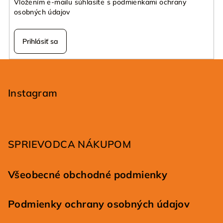
Vložením e-mailu súhlasíte s
podmienkami ochrany
osobných údajov
Prihlásiť sa
Z
á
p
Instagram
ä
t
i
SPRIEVODCA NÁKUPOM
e
Všeobecné obchodné podmienky
Podmienky ochrany osobných údajov