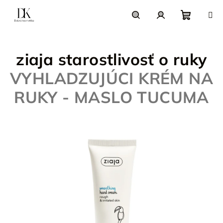
Prejsť
na
obsah
Nákupn
Hľadať
Prihlásenie
ziaja starostlivosť o ruky
košík
VYHLADZUJÚCI KRÉM NA
RUKY - MASLO TUCUMA