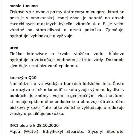
maslo tucuma
Získava sa z ovocia palmy Astrocaryum vulgare, ktorá sa
pestuje v amazonskej lesnej zóne. Je bohaté na obsah
esenciálnych mastných kyselín, vitamín A a E, je veľmi
vhodné na starostlivosť o drsnú pokožku. Zjemňuje,
hydratuje, vyhladzuje a vyživuje.
urea
Zložka intenzívne a trvalo viažúca vodu, hĺbkovo
hydratuje a zabraňuje nadmernej strate vody. Dokonale
zjemňuje keratinizovanú epidermu.
koenzým Q10
Nachádza sa vo všetkých bunkách ľudského tela. Často
sa nazýva „elixír mladosti“ a katalyzuje výmenu kyslíka v
bunkách. Je známy svojimi regeneračnými vlastnosťami,
stimuluje epidermálne omladenie a obnovuje štrukturálne
bielkoviny kože. Táto látka viditeľne vyhladzuje a redukuje
vrásky a posilňuje pokožku.
INCI platné k 28.10.2020
Aqua (Water), Ethylhexyl Stearate, Glyceryl Stearate,