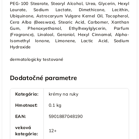
PEG-100 Stearate, Stearyl Alcohol, Urea, Glycerin, Hexyl
Laurate, Sodium Lactate, Dimethicone, Lecithin,
Ubiquinone, Astrocaryum Vulgare Kernel Oil, Tocopherol,
Cera Alba (Beeswax), Stearic Acid, Carbomer, Xanthan
Gum, Phenoxyethanol, Ethylhexylglycerin, Parfum
(Fragrance), Linalool, Geraniol, Hexyl Cinnamal, Alpha-
Isomethyl Ionone, Limonene, Lactic Acid, Sodium
Hydroxide
dermatologicky testované
Dodatočné parametre
Kategória
:
krémy na ruky
Hmotnosť
:
0.1 kg
EAN
:
5901887048190
veková
12+
kategória
: