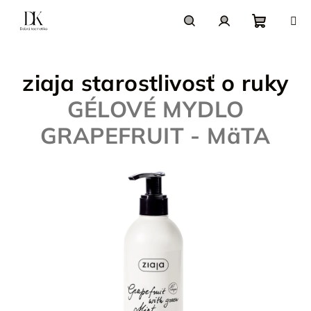
Prejsť
na
obsah
Nákupn
Hľadať
Prihlásenie
ziaja starostlivosť o ruky
košík
GÉLOVÉ MYDLO
GRAPEFRUIT - MäTA