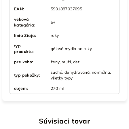
EAN
:
5901887037095
veková
6+
kategória
:
línia Ziaja
:
ruky
typ
gélové mydlo na ruky
produktu
:
pre koho
:
ženy, muži, deti
suchá, dehydrovaná, normálna,
typ pokožky
:
všetky typy
objem
:
270 ml
Súvisiaci tovar