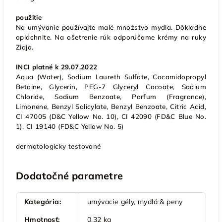
použitie
Na umývanie používajte malé množstvo mydla. Dôkladne
opláchnite. Na ošetrenie rúk odporúčame krémy na ruky
Ziaja.
INCI platné k 29.07.2022
Aqua (Water), Sodium Laureth Sulfate, Cocamidopropyl
Betaine, Glycerin, PEG-7 Glyceryl Cocoate, Sodium
Chloride, Sodium Benzoate, Parfum (Fragrance),
Limonene, Benzyl Salicylate, Benzyl Benzoate, Citric Acid,
CI 47005 (D&C Yellow No. 10), CI 42090 (FD&C Blue No.
1), CI 19140 (FD&C Yellow No. 5)
dermatologicky testované
Dodatočné parametre
Kategória
:
umývacie gély, mydlá & peny
Hmotnosť
:
0.32 kg