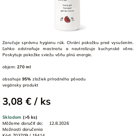
Zaručuje správnu hygienu rúk. Chráni pokožku pred vysušením.
Ľahko odstraňuje mastnotu a neutralizuje kuchynské vône.
Poskytuje pokožke sviežu vôňu plnú energie.
objem:
270 ml
obsahuje
95%
zložiek prírodného pôvodu
vegánsky produkt
3,08 €
/ ks
Jednotková
Skladom
(>5 ks)
cena:
Môžeme doručiť do:
12.8.2026
Možnosti doručenia
Kód:
703709 / 15414