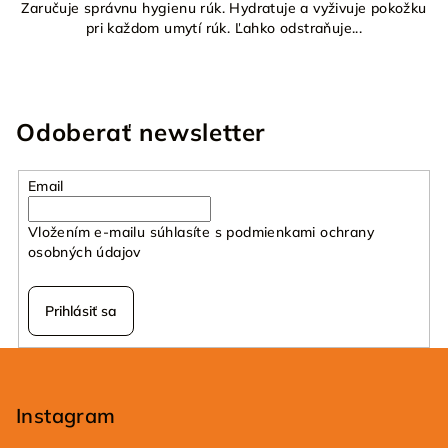
Zaručuje správnu hygienu rúk. Hydratuje a vyživuje pokožku
pri každom umytí rúk. Ľahko odstraňuje...
Odoberať newsletter
Email
Vložením e-mailu súhlasíte s
podmienkami ochrany
osobných údajov
Prihlásiť sa
Z
á
p
Instagram
ä