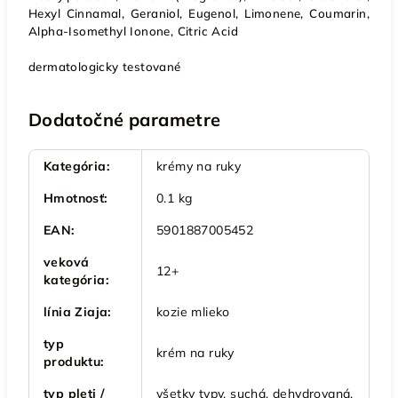
Hexyl Cinnamal, Geraniol, Eugenol, Limonene, Coumarin,
Alpha-Isomethyl Ionone, Citric Acid
dermatologicky testované
Dodatočné parametre
Kategória
:
krémy na ruky
Hmotnosť
:
0.1 kg
EAN
:
5901887005452
veková
12+
kategória
:
línia Ziaja
:
kozie mlieko
typ
krém na ruky
produktu
:
typ pleti /
všetky typy, suchá, dehydrovaná,