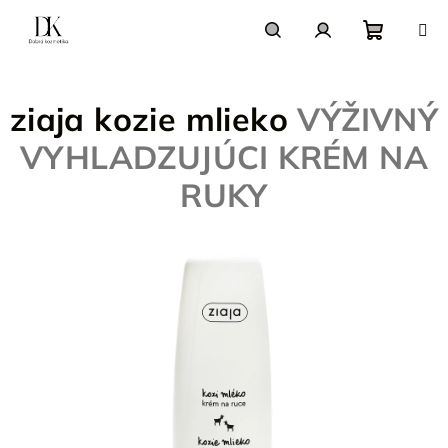
Prejsť
na
obsah
Nákupn
Hľadať
Prihlásenie
ziaja kozie mlieko
VÝŽIVNÝ
košík
VYHLADZUJÚCI KRÉM NA
RUKY