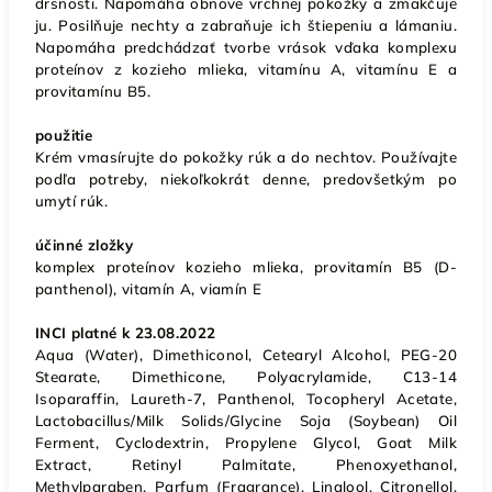
drsnosti. Napomáha obnove vrchnej pokožky a zmäkčuje
ju. Posilňuje nechty a zabraňuje ich štiepeniu a lámaniu.
Napomáha predchádzať tvorbe vrások vďaka komplexu
proteínov z kozieho mlieka, vitamínu A, vitamínu E a
provitamínu B5.
použitie
Krém vmasírujte do pokožky rúk a do nechtov. Používajte
podľa potreby, niekoľkokrát denne, predovšetkým po
umytí rúk.
účinné zložky
komplex proteínov kozieho mlieka, provitamín B5 (D-
panthenol), vitamín A, viamín E
INCI platné k 23.08.2022
Aqua (Water), Dimethiconol, Cetearyl Alcohol, PEG-20
Stearate, Dimethicone, Polyacrylamide, C13-14
Isoparaffin, Laureth-7, Panthenol, Tocopheryl Acetate,
Lactobacillus/Milk Solids/Glycine Soja (Soybean) Oil
Ferment, Cyclodextrin, Propylene Glycol, Goat Milk
Extract, Retinyl Palmitate, Phenoxyethanol,
Methylparaben, Parfum (Fragrance), Linalool, Citronellol,