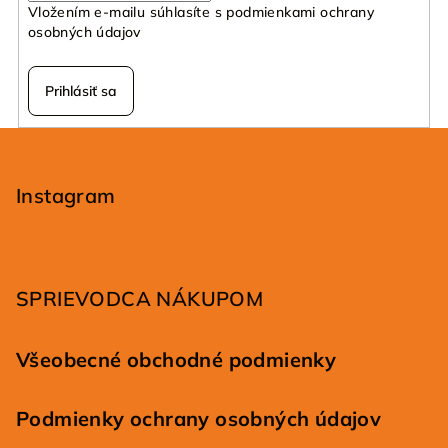
Vložením e-mailu súhlasíte s
podmienkami ochrany
osobných údajov
Prihlásiť sa
Z
á
p
Instagram
ä
t
i
SPRIEVODCA NÁKUPOM
e
Všeobecné obchodné podmienky
Podmienky ochrany osobných údajov