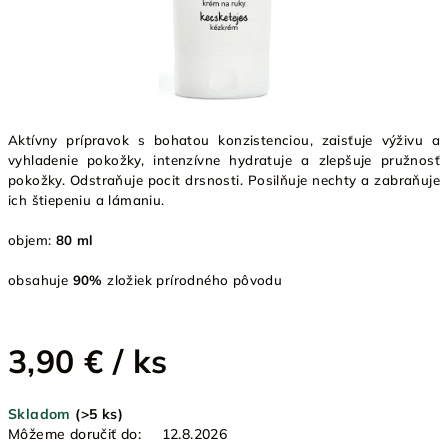
Aktívny prípravok s bohatou konzistenciou, zaisťuje výživu a
vyhladenie pokožky, intenzívne hydratuje a zlepšuje pružnosť
pokožky. Odstraňuje pocit drsnosti. Posilňuje nechty a zabraňuje
ich štiepeniu a lámaniu.
objem:
80 ml
obsahuje
90%
zložiek prírodného pôvodu
3,90 €
/ ks
Jednotková
Skladom
(>5 ks)
cena:
Môžeme doručiť do:
12.8.2026