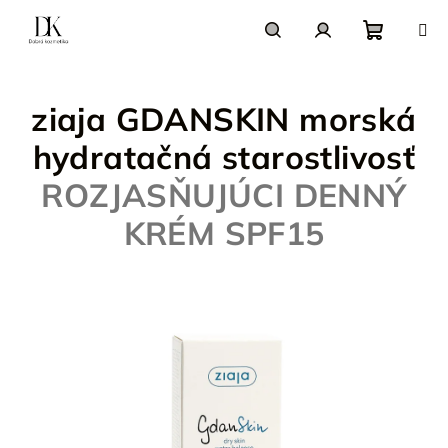
Prejsť
na
obsah
Nákupn
Hľadať
Prihlásenie
ziaja GDANSKIN morská
košík
hydratačná starostlivosť
ROZJASŇUJÚCI DENNÝ
KRÉM SPF15