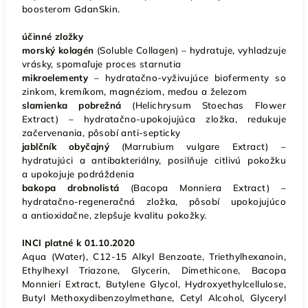
boosterom GdanSkin.
účinné zložky
morský kolagén
(Soluble Collagen) – hydratuje, vyhladzuje
vrásky, spomaľuje proces starnutia
mikroelementy
– hydratačno-vyživujúce biofermenty so
zinkom, kremíkom, magnéziom, meďou a železom
slamienka pobrežná
(Helichrysum Stoechas Flower
Extract) – hydratačno-upokojujúca zložka, redukuje
začervenania, pôsobí anti-septicky
jablčník obyčajný
(Marrubium vulgare Extract) –
hydratujúci a antibakteriálny, posilňuje citlivú pokožku
a upokojuje podráždenia
bakopa drobnolistá
(Bacopa Monniera Extract) –
hydratačno-regeneračná zložka, pôsobí upokojujúco
a antioxidačne, zlepšuje kvalitu pokožky.
INCI platné k 01.10.2020
Aqua (Water), C12-15 Alkyl Benzoate, Triethylhexanoin,
Ethylhexyl Triazone, Glycerin, Dimethicone, Bacopa
Monnieri Extract, Butylene Glycol, Hydroxyethylcellulose,
Butyl Methoxydibenzoylmethane, Cetyl Alcohol, Glyceryl