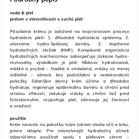
voda & pleť
prelom v starostlivosti o suchú pleť
Pôsobenie krému je založené na trojvrstvovom procese
hydratácie pleti: 1. dlhodobá hydratácia epidermy, 2.
utesnenie hydro-lipidovej bariéry, 3. doplnenie
hydratačných zložiek (NMF). Komplexná organizácia
hydratačných mechanizmov zabezpečuje získanie hydro-
rovnováhy, výsledkom je pleť: hĺbkovo hydratovaná,
mäkká a pružná – hladká a omladená, vrásky sú menej
viditeľné – zdravá, bez podráždení a nedokonalosti
pokožky. GdanSkin denný krém účinne a dlhodobo
hydratuje, regeneruje epidermálnu bariéru a chráni pred
stratou vlhkosti, redukuje vrásky a chráni tiež pred
fotostarnutím, rozjasňuje pleť, obnovuje jej žiarivosť
a sviežosť.
p
oužitie
Krém naneste na pokožku tváre (okrem okolia očí) a krku,
jemne vklepte. Pre intenzívnejší hydratačný účinok
odporúčame používať spolu s pleťovým sérom –