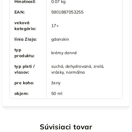
Hmotnosť
:
0.07 kg
EAN
:
5901887053255
veková
17+
kategória
:
línia Ziaja
:
gdanskin
typ
krémy denné
produktu
:
typ pleti /
suchá, dehydrovaná, zrelá,
vlasov
:
vrásky, normálna
pre koho
:
ženy
objem
:
50 ml
Súvisiaci tovar