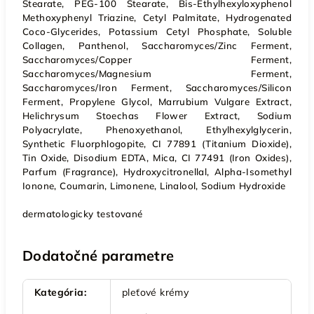
Stearate, PEG-100 Stearate, Bis-Ethylhexyloxyphenol
Methoxyphenyl Triazine, Cetyl Palmitate, Hydrogenated
Coco-Glycerides, Potassium Cetyl Phosphate, Soluble
Collagen, Panthenol, Saccharomyces/Zinc Ferment,
Saccharomyces/Copper Ferment,
Saccharomyces/Magnesium Ferment,
Saccharomyces/Iron Ferment, Saccharomyces/Silicon
Ferment, Propylene Glycol, Marrubium Vulgare Extract,
Helichrysum Stoechas Flower Extract, Sodium
Polyacrylate, Phenoxyethanol, Ethylhexylglycerin,
Synthetic Fluorphlogopite, CI 77891 (Titanium Dioxide),
Tin Oxide, Disodium EDTA, Mica, CI 77491 (Iron Oxides),
Parfum (Fragrance), Hydroxycitronellal, Alpha-Isomethyl
Ionone, Coumarin, Limonene, Linalool, Sodium Hydroxide
dermatologicky testované
Dodatočné parametre
Kategória
:
pleťové krémy