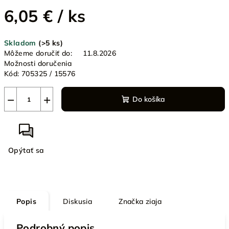
6,05 €
/ ks
Jednotková
Skladom
(>5 ks)
cena:
Môžeme doručiť do:
11.8.2026
Možnosti doručenia
Kód:
705325 / 15576
−
+
Do košíka
Opýtať sa
Popis
Diskusia
Značka
ziaja
Podrobný popis