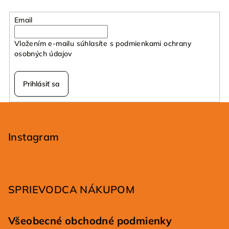
Email
Vložením e-mailu súhlasíte s
podmienkami ochrany
osobných údajov
Prihlásiť sa
Z
á
p
Instagram
ä
t
i
SPRIEVODCA NÁKUPOM
e
Všeobecné obchodné podmienky