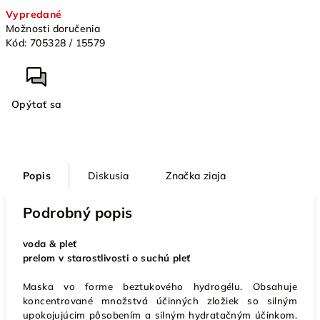
Jednotková
Vypredané
cena:
Možnosti doručenia
Kód:
705328 / 15579
Opýtať sa
Popis
Diskusia
Značka
ziaja
Podrobný popis
voda & pleť
prelom v starostlivosti o suchú pleť
Maska vo forme beztukového hydrogélu. Obsahuje
koncentrované množstvá účinných zložiek so silným
upokojujúcim pôsobením a silným hydratačným účinkom.