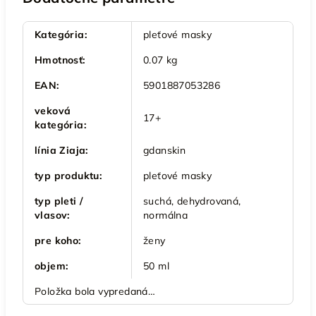
Kategória
:
pleťové masky
Hmotnosť
:
0.07 kg
EAN
:
5901887053286
veková
17+
kategória
:
línia Ziaja
:
gdanskin
typ produktu
:
pleťové masky
typ pleti /
suchá, dehydrovaná,
vlasov
:
normálna
pre koho
:
ženy
objem
:
50 ml
Položka bola vypredaná…