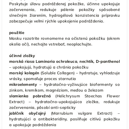
Poskytuje úľavu podráždenej pokožke, účinne upokojuje
začervenania, redukuje pálenie pokožky spôsobené
slnečným žiarením, hydrogélová konzistencia prípravku
zabezpečuje veľmi rýchle upokojenie podráždenia.
použitie
Masku rozotrite rovnomerne na očistenú pokožku (okrem
okolia očí), nechajte vstrebať, neoplachujte.
účinné zložky
morská riasa Laminaria ochroleuca
,
nechtík, D-panthenol
– upokojujú, hydratujú a chránia pokožku
morský kolagén
(Soluble Collagen) – hydratuje, vyhladzuje
vrásky, spomaľuje proces starnutia
mikroelementy
– hydratačno-vyživujúce biofermenty so
zinkom, kremíkom, magnéziom, meďou a železom
slamienka pobrežná
(Helichrysum Stoechas Flower
Extract) – hydratačno-upokojujúca zložka, redukuje
začervenania, pôsobí anti-septicky
jablčník obyčajný
(Marrubium vulgare Extract) –
hydratujúci a antibakteriálny, posilňuje citlivú pokožku
a upokojuje podráždenia