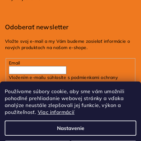
Odoberať newsletter
Vložte svoj e-mail a my Vám budeme zasielať informácie o
nových produktoch na našom e-shope.
Email
Vložením e-mailu súhlasíte s
podmienkami ochrany
osobných údajov
Používame súbory cookie, aby sme vám umožnili
pohodlné prehliadanie webovej stránky a vďaka
Prihlásiť sa
analýze neustále zlepšovali jej funkcie, výkon a
použiteľnosť.
Viac informácií
FB
IG
Tik Tok
Nastavenie
Copyright 2026
dobrakozmetika.sk
. Všetky práva