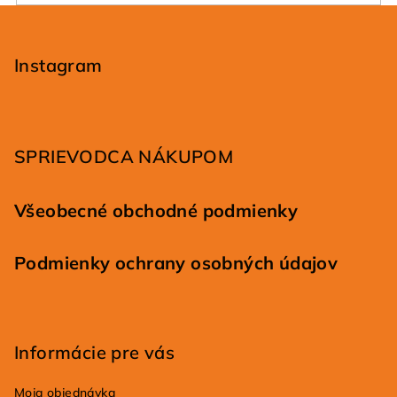
Z
á
p
Instagram
ä
t
i
SPRIEVODCA NÁKUPOM
e
Všeobecné obchodné podmienky
Podmienky ochrany osobných údajov
Informácie pre vás
Moja objednávka