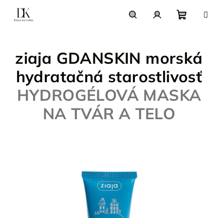
Prejsť
na
obsah
Nákupn
Hľadať
Prihlásenie
ziaja GDANSKIN morská
košík
hydratačná starostlivosť
HYDROGÉLOVÁ MASKA
NA TVÁR A TELO