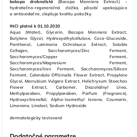
bakopa drobnolistá
(Bacopa Monniera Extract) –
hydratačno-regeneračná zložka, pôsobí upokojujúco
a antioxidačne, zlepšuje kvalitu pokožky.
INCI platné k 01.10.2020
Aqua (Water), Glycerin, Bacopa Monniera Extract,
Butylene Glycol, Hydroxyethylcellulose, Coco-Glucoside,
Panthenol, Laminaria Ochroleuca Extract, Soluble
Collagen, Saccharomyces/Zinc Ferment,
Saccharomyces/Copper Ferment,
Saccharomyces/Magnesium Ferment,
Saccharomyces/Iron Ferment, Saccharomyces/Silicon
Ferment, Calendula Officinalis Flower Extract, Propylene
Glycol, Marrubium Vulgare Extract, Helichrysum Stoechas
Flower Extract, Carbomer, Diazolidinyl Urea,
Methylparaben, Propylparaben, Parfum (Fragrance),
Hydroxycitronellal, Alpha-Isomethyl Ionone, Coumarin,
Limonene, Linalool, Sodium Hydroxide
dermatologicky testované
Dodatočné parametre