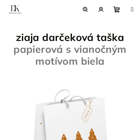
Prejsť
na
obsah
Nákupn
Hľadať
Prihlásenie
ziaja darčeková taška
košík
papierová s vianočným
motívom biela