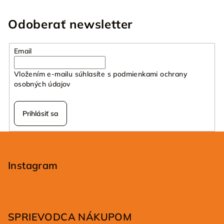
Odoberať newsletter
Email
Vložením e-mailu súhlasíte s
podmienkami ochrany
osobných údajov
Prihlásiť sa
Z
á
p
Instagram
ä
t
i
SPRIEVODCA NÁKUPOM
e