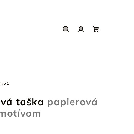
Hľadať
Prihlásenie
Nákupný
košík
LOVÁ
ová taška
papierová
 motívom