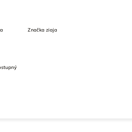
ia
Značka
ziaja
dostupný