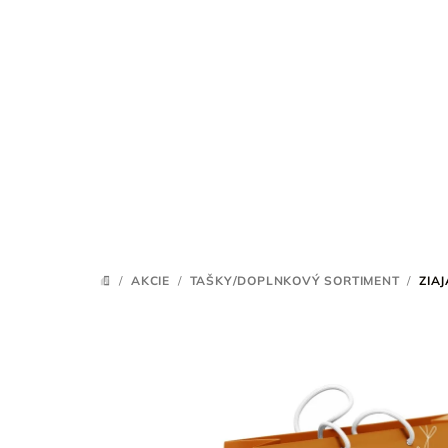
Prejsť
na
obsah
/
AKCIE
/
TAŠKY/DOPLNKOVÝ SORTIMENT
/
ZIA
DOMOV