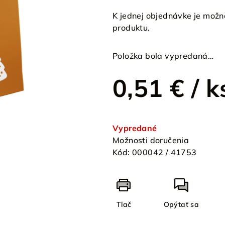
K jednej objednávke je mož
produktu.
Položka bola vypredaná…
0,51 €
/ k
Jednotková
cena:
Vypredané
Možnosti doručenia
Kód:
000042 / 41753
Tlač
Opýtať sa