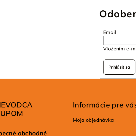
Odober
Email
Vložením e-ma
Prihlásiť sa
IEVODCA
Informácie pre vá
KUPOM
Moja objednávka
becné obchodné