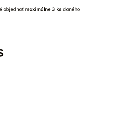
né objednať
maximálne 3 ks
daného
s