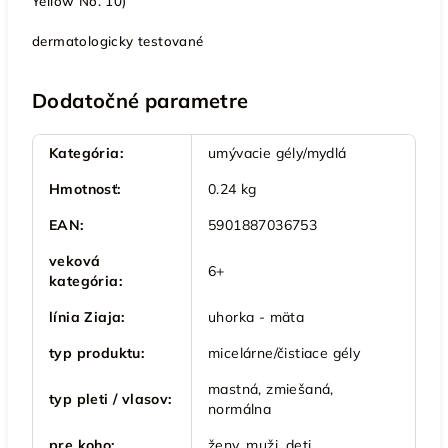
Yellow No. 10)
dermatologicky testované
Dodatočné parametre
Kategória
:
umývacie gély/mydlá
Hmotnosť
:
0.24 kg
EAN
:
5901887036753
veková
6+
kategória
:
línia Ziaja
:
uhorka - mäta
typ produktu
:
micelárne/čistiace gély
mastná, zmiešaná,
typ pleti / vlasov
:
normálna
pre koho
:
ženy, muži, deti