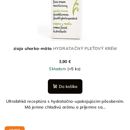
ziaja uhorka-mäta
HYDRATAČNÝ PLEŤOVÝ KRÉM
3,90 €
Skladom
(>5 ks)
Do košíka
Ultraľahká receptúra s hydratačno-upokojujúcim pôsobením.
Má jemne chladivú arómu a príjemne sa...
vegan