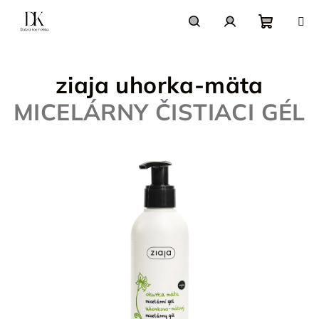
Prejsť
na
obsah
Nákupn
Hľadať
Prihlásenie
ziaja uhorka-mäta
košík
MICELÁRNY ČISTIACI GÉL