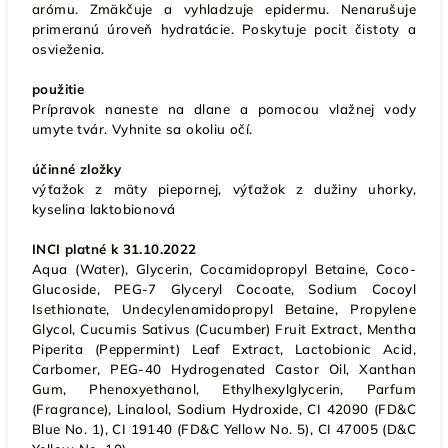
arómu. Zmäkčuje a vyhladzuje epidermu. Nenarušuje
primeranú úroveň hydratácie. Poskytuje pocit čistoty a
osvieženia.
použitie
Prípravok naneste na dlane a pomocou vlažnej vody
umyte tvár. Vyhnite sa okoliu očí.
účinné zložky
výťažok z mäty piepornej, výťažok z dužiny uhorky,
kyselina laktobionová
INCI platné k 31.10.2022
Aqua (Water), Glycerin, Cocamidopropyl Betaine, Coco-
Glucoside, PEG-7 Glyceryl Cocoate, Sodium Cocoyl
Isethionate, Undecylenamidopropyl Betaine, Propylene
Glycol, Cucumis Sativus (Cucumber) Fruit Extract, Mentha
Piperita (Peppermint) Leaf Extract, Lactobionic Acid,
Carbomer, PEG-40 Hydrogenated Castor Oil, Xanthan
Gum, Phenoxyethanol, Ethylhexylglycerin, Parfum
(Fragrance), Linalool, Sodium Hydroxide, CI 42090 (FD&C
Blue No. 1), CI 19140 (FD&C Yellow No. 5), CI 47005 (D&C