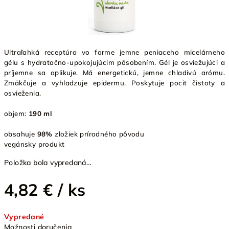
Ultraľahká receptúra vo forme jemne peniaceho micelárneho
gélu s hydratačno-upokojujúcim pôsobením. Gél je osviežujúci a
príjemne sa aplikuje. Má energetickú, jemne chladivú arómu.
Zmäkčuje a vyhladzuje epidermu. Poskytuje pocit čistoty a
osvieženia.
objem:
190 ml
obsahuje
98%
zložiek prírodného pôvodu
vegánsky produkt
Položka bola vypredaná…
4,82 €
/ ks
Jednotková
Vypredané
cena:
Možnosti doručenia