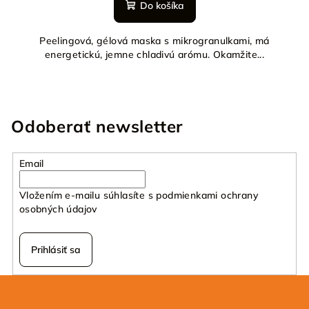
Do košíka
Peelingová, gélová maska s mikrogranulkami, má
energetickú, jemne chladivú arómu. Okamžite...
Odoberať newsletter
Email
Vložením e-mailu súhlasíte s
podmienkami ochrany
osobných údajov
Prihlásiť sa
Z
á