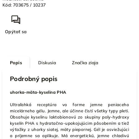
Kód:
703675 / 10237
Opýtať sa
Popis
Diskusia
Značka
ziaja
Podrobný popis
uhorka-mäta-kyselina PHA
Ultraľahká receptúra vo forme jemne peniac
eho
micelárneho gélu. Jemne, ale účinne čistí všetky typy pleti.
Obsahuje kyselinu laktobionovú zo skupiny poly-hydroxy
kyselín PHA s hydratačno-upokojujúcim pôsobením a tiež
výťažky z uhorky siatej, mäty piepornej. Gél je osviežujúci
a príjemne sa aplikuje. Má energetickú, jemne chladivú