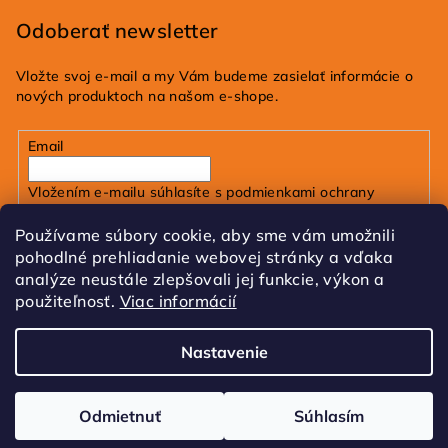
Odoberať newsletter
Vložte svoj e-mail a my Vám budeme zasielať informácie o
nových produktoch na našom e-shope.
Email
Vložením e-mailu súhlasíte s
podmienkami ochrany
osobných údajov
Používame súbory cookie, aby sme vám umožnili
pohodlné prehliadanie webovej stránky a vďaka
Prihlásiť sa
analýze neustále zlepšovali jej funkcie, výkon a
použiteľnosť.
Viac informácií
FB
IG
Tik Tok
Nastavenie
Copyright 2026
dobrakozmetika.sk
. Všetky práva
vyhradené.
Upraviť nastavenie cookies
Odmietnuť
Súhlasím
Vytvoril Shoptet