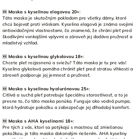
🆕
Maska s kyselinou elagovou 20+
:
Táto maska je skutočným pokladom pre všetky dámy, ktoré
chcú bojovať proti vráskam. Kyselina elagová je známa svojimi
antioxidačnými vlastnosťami, čo znamená, že chráni pleť pred
škodlivými vonkajšími vplyvmi a zároveň jej dodáva pružnosť a
mladistvý vzhľad.
🆕
Maska s kyselinou glykolovou 18+
:
Chcete pleť rozjasnenú a sviežu? Táto maska je tu pre vás!
Kyselina glykolová pomáha chrániť pleť pred stratou vlhkosti a
zároveň podporuje jej jemnosť a pružnosť.
🆕
Maska s kyselinou hyalurónovou 25+
:
Citlivá a suchá pleť potrebuje špeciálnu starostlivosť, a to je
presne to, čo táto maska ponúka. Funguje ako vodná pumpa,
ktorá hydratuje pokožku a zabezpečuje jej dlhodobý komfort.
🆕
Maska s AHA kyselinami 18+
:
Pre tých z vás, ktorí sa potýkajú s mastnou až zmiešanou
pokožkou, je táto maska dokonalým riešením. AHA kyseliny