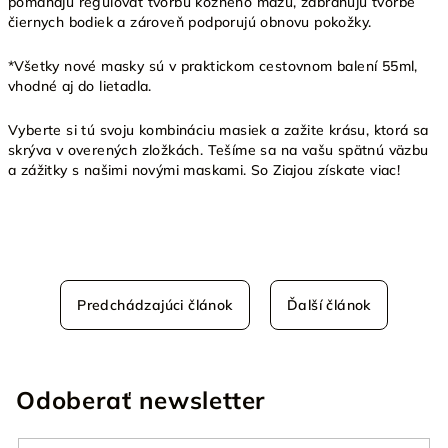
pomáhajú regulovať tvorbu kožného mazu, zabraňujú tvorbe
čiernych bodiek a zároveň podporujú obnovu pokožky.
*Všetky nové masky sú v praktickom cestovnom balení 55ml,
vhodné aj do lietadla.
Vyberte si tú svoju kombináciu masiek a zažite krásu, ktorá sa
skrýva v overených zložkách. Tešíme sa na vašu spätnú väzbu
a zážitky s našimi novými maskami. So Ziajou získate viac!
Predchádzajúci článok
Ďalší článok
Odoberať newsletter