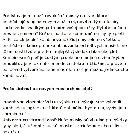
Predstavujeme nové revolučné masky na tvár, ktoré
prichádzajú s úplne novým zložením, navrhnutým tak, aby
zodpovedali všetkým potrebám vašej pokožky. Pýtate sa čo to
presne znamená? Každá maska je zameraná na iný typ pleti.
ALE…čo ak je pleť kombinovaná? Ziaja myslela na všetko a
prichádza s konceptom kombinovania jednotlivých masiek pre
rôzne časti tváre pre ten najlepší výsledok dokonalej pleti.
Kombinovaná pleť je častým problémom najmä u žien. Výber
produktov je v takomto prípade častokrát obtiažne, a práve to
bol dôvod vytvorenia série masiek, ktoré je možno jednoducho
kombinovať.
Prečo siahnuť po nových maskách na pleť?
Inovatívne zloženie:
Vďaka výskumu a vývoju sme vytvorili
kombináciu ingrediencií, ktoré optimálne hydratujú, vyživujú a
chránia pleť.
Univerzálna starostlivosť:
Naše masky sú vhodné pre všetky
typy pleti, či už máte suchú, mastnú, zmiešanú alebo citlivú
pokožku.