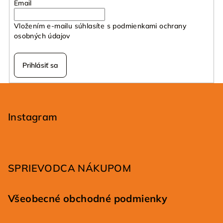
Email
Vložením e-mailu súhlasíte s
podmienkami ochrany
osobných údajov
Prihlásiť sa
Z
á
p
Instagram
ä
t
i
SPRIEVODCA NÁKUPOM
e
Všeobecné obchodné podmienky