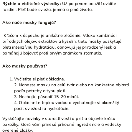
Rýchle a viditeľné výsledky:
Už po prvom použití uvidíte
rozdiel. Pleť bude svieža, jemná a plná života.
Ako naše masky fungujú?
Kľúčom k úspechu je unikátne zloženie. Vďaka kombinácii
prírodných olejov, extraktov a kyselín, tieto masky poskytujú
pleti intenzívnu hydratáciu, obnovujú jej prirodzený lesk a
pomáhajú bojovať proti prvým známkam starnutia.
Ako masky používať?
Vyčistite si pleť dôkladne.
2. Naneste masku na celú tvár alebo na konkrétne oblasti
podľa potreby a typu pleti.
3. Nechajte pôsobiť 15-20 minút.
4. Opláchnite teplou vodou a vychutnajte si okamžitý
pocit sviežosti a hydratácie.
Vyskúšajte novinky v starostlivosti o pleť a objavte krásu
pokožky, ktorú vám prinesú prírodné ingrediencie a vedecky
overené zložky.