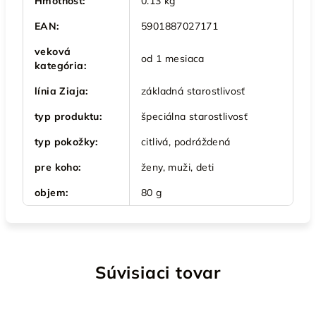
Hmotnosť
:
0.13 kg
EAN
:
5901887027171
veková
od 1 mesiaca
kategória
:
línia Ziaja
:
základná starostlivosť
typ produktu
:
špeciálna starostlivosť
typ pokožky
:
citlivá, podráždená
pre koho
:
ženy, muži, deti
objem
:
80 g
Súvisiaci tovar