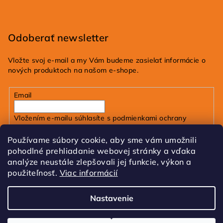
Odoberať newsletter
Vložte svoj e-mail a my Vám budeme zasielať informácie o
nových produktoch na našom e-shope.
Email
Vložením e-mailu súhlasíte s
podmienkami ochrany
osobných údajov
Používame súbory cookie, aby sme vám umožnili
pohodlné prehliadanie webovej stránky a vďaka
Prihlásiť sa
analýze neustále zlepšovali jej funkcie, výkon a
použiteľnosť.
Viac informácií
FB
IG
Tik Tok
Nastavenie
Copyright 2026
dobrakozmetika.sk
. Všetky práva
vyhradené.
Upraviť nastavenie cookies