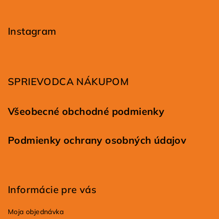
Z
á
p
Instagram
ä
t
i
SPRIEVODCA NÁKUPOM
e
Všeobecné obchodné podmienky
Podmienky ochrany osobných údajov
Informácie pre vás
Moja objednávka