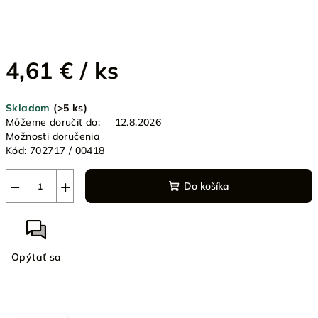
4,61 €
/ ks
Jednotková
Skladom
(>5 ks)
cena:
Môžeme doručiť do:
12.8.2026
Možnosti doručenia
Kód:
702717 / 00418
−
+
Do košíka
Opýtať sa