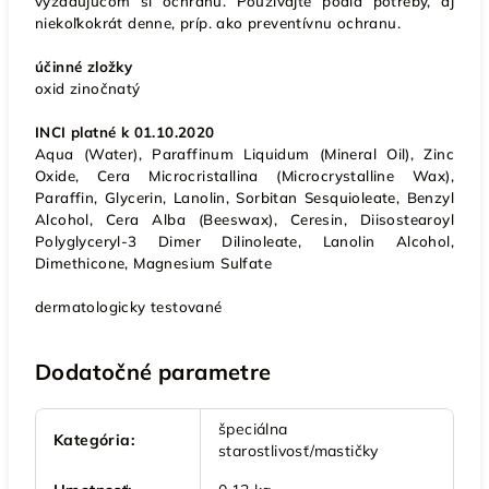
vyžadujúcom si ochranu. Používajte podľa potreby, aj
niekoľkokrát denne, príp. ako preventívnu ochranu.
účinné zložky
oxid zinočnatý
INCI platné k 01.10.2020
Aqua (Water), Paraffinum Liquidum (Mineral Oil), Zinc
Oxide, Cera Microcristallina (Microcrystalline Wax),
Paraffin, Glycerin, Lanolin, Sorbitan Sesquioleate, Benzyl
Alcohol, Cera Alba (Beeswax), Ceresin, Diisostearoyl
Polyglyceryl-3 Dimer Dilinoleate, Lanolin Alcohol,
Dimethicone, Magnesium Sulfate
dermatologicky testované
Dodatočné parametre
špeciálna
Kategória
:
starostlivosť/mastičky