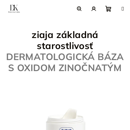
Prejsť
na
obsah
Nákupn
Hľadať
Prihlásenie
ziaja základná
košík
starostlivosť
DERMATOLOGICKÁ BÁZA
S OXIDOM ZINOČNATÝM