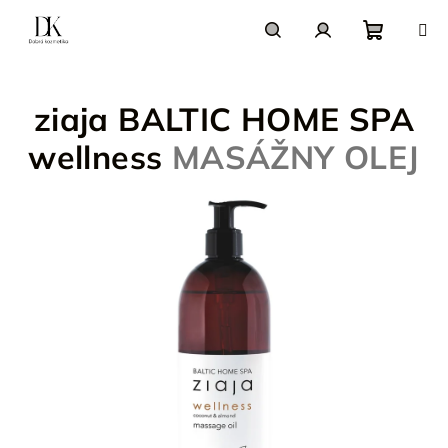
Prejsť
na
obsah
Nákupn
Hľadať
Prihlásenie
ziaja BALTIC HOME SPA
košík
wellness
MASÁŽNY OLEJ