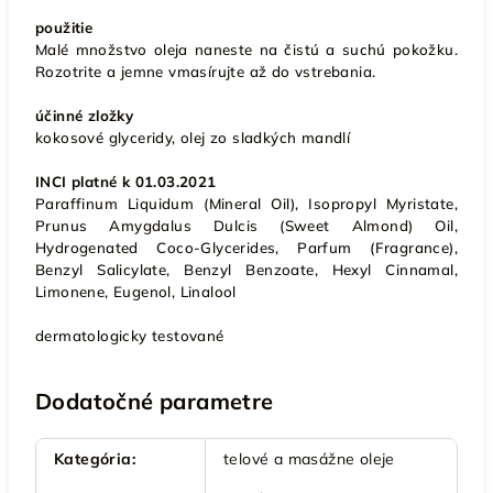
použitie
Malé množstvo oleja naneste na čistú a suchú pokožku.
Rozotrite a jemne vmasírujte až do vstrebania.
účinné zložky
kokosové glyceridy, olej zo sladkých mandlí
INCI platné k 01.03.2021
Paraffinum Liquidum (Mineral Oil), Isopropyl Myristate,
Prunus Amygdalus Dulcis (Sweet Almond) Oil,
Hydrogenated Coco-Glycerides, Parfum (Fragrance),
Benzyl Salicylate, Benzyl Benzoate, Hexyl Cinnamal,
Limonene, Eugenol, Linalool
dermatologicky testované
Dodatočné parametre
Kategória
:
telové a masážne oleje