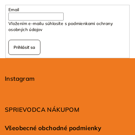
Email
Vložením e-mailu súhlasíte s
podmienkami ochrany
osobných údajov
Prihlásiť sa
Z
á
p
Instagram
ä
t
i
SPRIEVODCA NÁKUPOM
e
Všeobecné obchodné podmienky