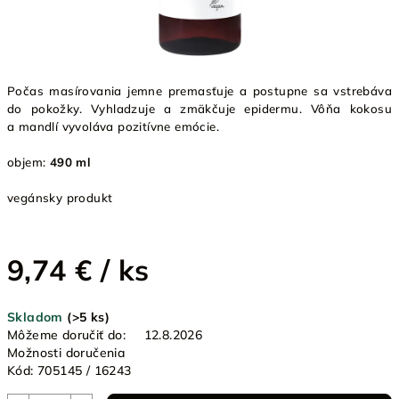
Počas masírovania jemne premasťuje a postupne sa vstrebáva
do pokožky. Vyhladzuje a zmäkčuje epidermu. Vôňa kokosu
a mandlí vyvoláva pozitívne emócie.
objem:
490 ml
vegánsky produkt
9,74 €
/ ks
Jednotková
Skladom
(>5 ks)
cena:
Môžeme doručiť do:
12.8.2026
Možnosti doručenia
Kód:
705145 / 16243