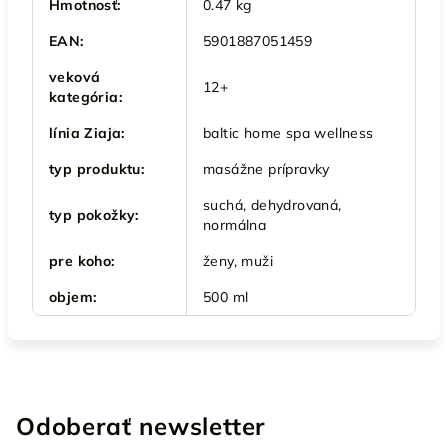
Hmotnosť
:
0.47 kg
EAN
:
5901887051459
veková
12+
kategória
:
línia Ziaja
:
baltic home spa wellness
typ produktu
:
masážne prípravky
suchá, dehydrovaná,
typ pokožky
:
normálna
pre koho
:
ženy, muži
objem
:
500 ml
Odoberať newsletter