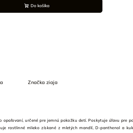
Do košíka
ia
Značka
ziaja
o opaľovaní, určené pre jemnú pokožku detí. Poskytuje úľavu pre p
je rastlinné mlieko získané z mletých mandlí, D-panthenol a kuk