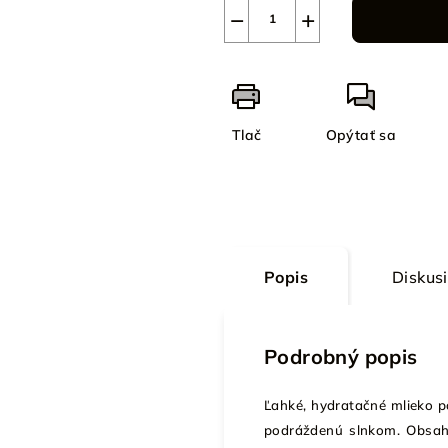
−
+
Tlač
Opýtať sa
Popis
Diskus
Podrobný popis
Ľahké, hydratačné mlieko p
podráždenú slnkom. Obsahu