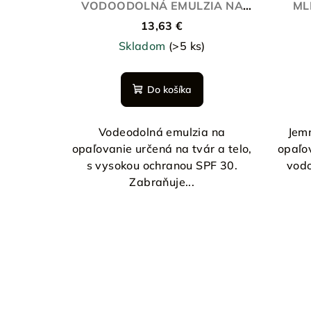
VODOODOLNÁ EMULZIA NA
ML
OPAĽOVANIE SPF30
13,63 €
Skladom
(>5 ks)
Do košíka
Vodeodolná emulzia na
Jem
opaľovanie určená na tvár a telo,
opaľo
s vysokou ochranou SPF 30.
vodo
Zabraňuje...