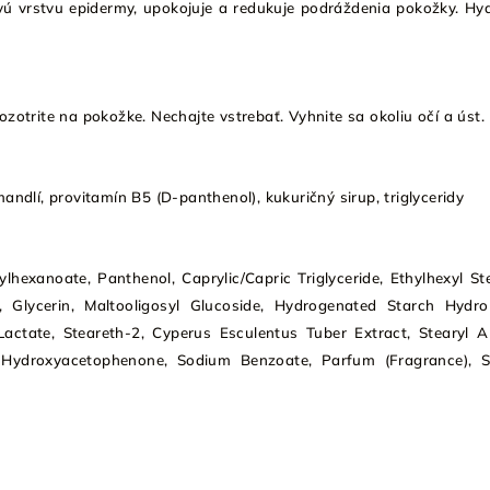
ovú vrstvu epidermy, upokojuje a redukuje podráždenia pokožky. Hy
ozotrite na pokožke. Nechajte vstrebať. Vyhnite sa okoliu očí a úst.
andlí, provitamín B5 (D-panthenol), kukuričný sirup, triglyceridy
lhexanoate, Panthenol, Caprylic/Capric Triglyceride, Ethylhexyl St
, Glycerin, Maltooligosyl Glucoside, Hydrogenated Starch Hydrol
actate, Steareth-2, Cyperus Esculentus Tuber Extract, Stearyl Al
Hydroxyacetophenone, Sodium Benzoate, Parfum (Fragrance), 