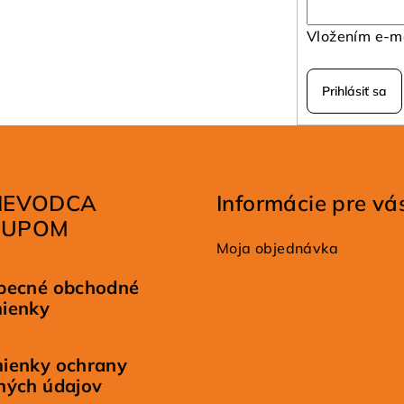
Vložením e-ma
Prihlásiť sa
IEVODCA
Informácie pre vá
KUPOM
Moja objednávka
becné obchodné
ienky
ienky ochrany
ných údajov