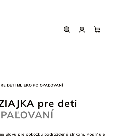
Hľadať
Prihlásenie
Nákupný
košík
PRE DETI
MLIEKO PO OPAĽOVANÍ
ZIAJKA pre deti
OPAĽOVANÍ
uje úľavu pre pokožku podráždenú slnkom. Posilňuje