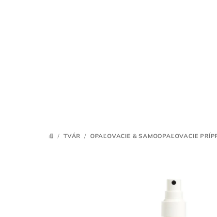
Prejsť
na
obsah
/
TVÁR
/
OPAĽOVACIE & SAMOOPAĽOVACIE PRÍP
DOMOV