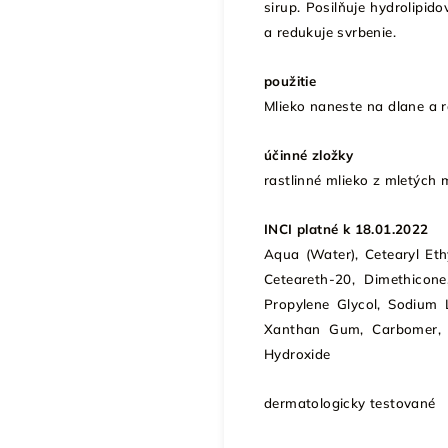
sirup. Posilňuje hydrolipid
a redukuje svrbenie.
použitie
Mlieko naneste na dlane a r
účinné zložky
rastlinné mlieko z mletých m
INCI platné k 18.01.2022
Aqua (Water), Cetearyl Ethy
Ceteareth-20, Dimethicone
Propylene Glycol, Sodium L
Xanthan Gum, Carbomer, 
Hydroxide
dermatologicky testované