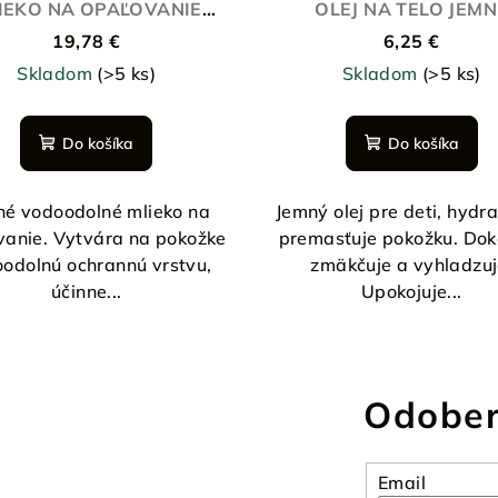
IEKO NA OPAĽOVANIE
OLEJ NA TELO JEMN
SPF30
PREMASŤUJÚCI
19,78 €
6,25 €
Skladom
(>5 ks)
Skladom
(>5 ks)
Do košíka
Do košíka
né vodoodolné mlieko na
Jemný olej pre deti, hydra
vanie. Vytvára na pokožke
premasťuje pokožku. Dok
odolnú ochrannú vrstvu,
zmäkčuje a vyhladzuj
účinne...
Upokojuje...
Odober
Email