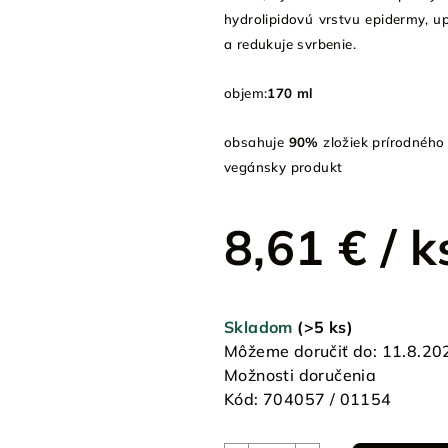
hydrolipidovú vrstvu epidermy, u
a redukuje svrbenie.
objem:
170 ml
obsahuje
90%
zložiek prírodného
vegánsky produkt
8,61 €
/ k
Jednotková
cena:
Skladom
(>5 ks)
Môžeme doručiť do:
11.8.20
Možnosti doručenia
Kód:
704057 / 01154